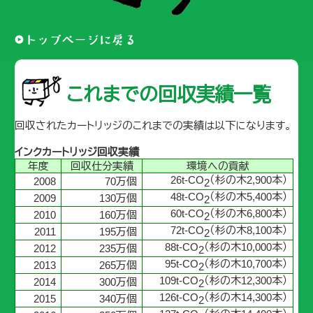
これまでの回収実績一覧
回収されたカートリッジのこれまでの実績は以下になります。
インクカートリッジ回収実績
年度
回収仕分実績
環境への貢献
26t-CO
（杉の木2,900本）
2008
70万個
2
48t-CO
（杉の木5,400本）
2009
130万個
2
60t-CO
（杉の木6,800本）
2010
160万個
2
72t-CO
（杉の木8,100本）
2011
195万個
2
88t-CO
（杉の木10,000本）
2012
235万個
2
95t-CO
（杉の木10,700本）
2013
265万個
2
109t-CO
（杉の木12,300本）
2014
300万個
2
126t-CO
（杉の木14,300本）
2015
340万個
2