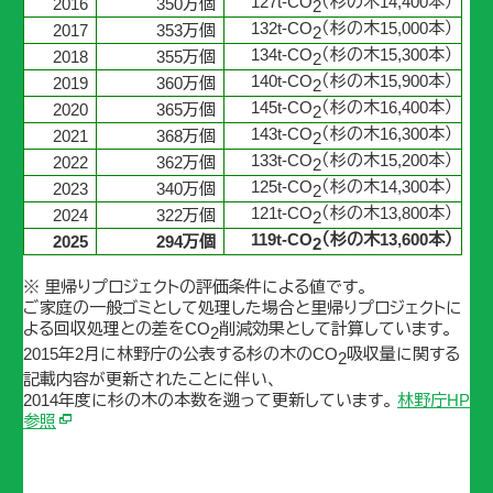
127t-CO
（杉の木14,400本）
2016
350万個
2
132t-CO
（杉の木15,000本）
2017
353万個
2
134t-CO
（杉の木15,300本）
2018
355万個
2
140t-CO
（杉の木15,900本）
2019
360万個
2
145t-CO
（杉の木16,400本）
2020
365万個
2
143t-CO
（杉の木16,300本）
2021
368万個
2
133t-CO
（杉の木15,200本）
2022
362万個
2
125t-CO
（杉の木14,300本）
2023
340万個
2
121t-CO
（杉の木13,800本）
2024
322万個
2
119t-CO
（杉の木13,600本）
2025
294万個
2
※ 里帰りプロジェクトの評価条件による値です。
ご家庭の一般ゴミとして処理した場合と里帰りプロジェクトに
よる回収処理との差をCO
削減効果として計算しています。
2
2015年2月に林野庁の公表する杉の木のCO
吸収量に関する
2
記載内容が更新されたことに伴い、
2014年度に杉の木の本数を遡って更新しています。
林野庁HP
参照